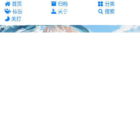
首页
归档
分类
Unrealfeathers' Blog
标签
关于
搜索
关灯