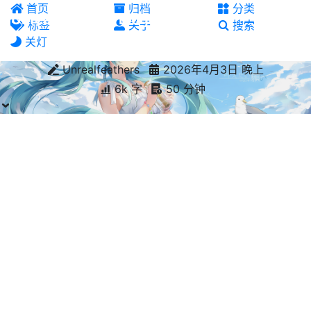
首页
归档
分类
Unrealfeathers' Blog
标签
关于
搜索
关灯
Unrealfeathers
2026年4月3日 晚上
6k 字
50 分钟