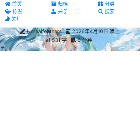
首页
归档
分类
Unrealfeathers' Blog
标签
关于
搜索
关灯
Unrealfeathers
2026年4月10日 晚上
531 字
5 分钟