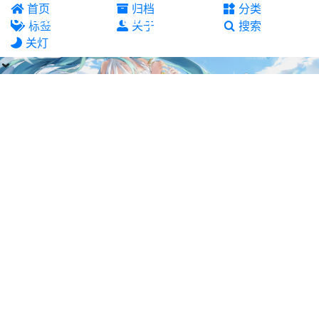
首页
归档
分类
Unrealfeathers' Blog
标签
关于
搜索
关灯