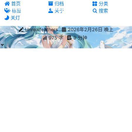
首页
归档
分类
Unrealfeathers' Blog
标签
关于
搜索
关灯
Unrealfeathers
2026年2月26日 晚上
975 字
9 分钟